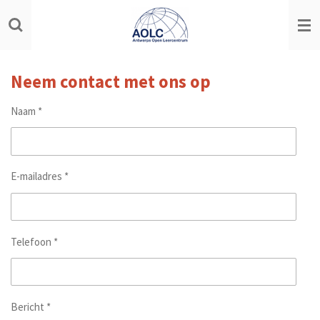
Ga
direct
naar
de
hoofdinhoud
Neem contact met ons op
Naam *
E-mailadres *
Telefoon *
Bericht *